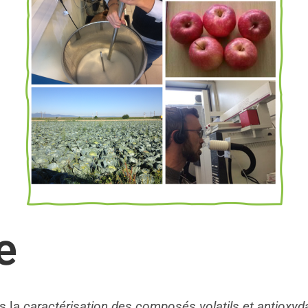
e
s la
caractérisation des composés volatils et antioxyd