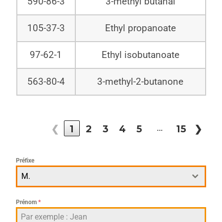
590-86-3
3-methyl butanal
105-37-3
Ethyl propanoate
97-62-1
Ethyl isobutanoate
563-80-4
3-methyl-2-butanone
…
❮
1
2
3
4
5
15
❯
Préfixe
M.
Prénom
*