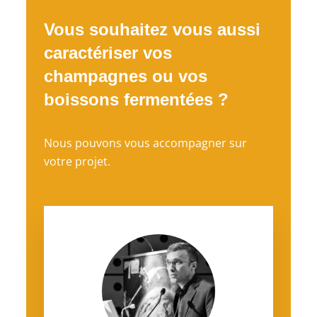
Vous souhaitez vous aussi
caractériser vos
champagnes ou vos
boissons fermentées ?
Nous pouvons vous accompagner sur
votre projet.