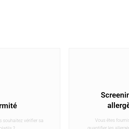
Screeni
allerg
rmité
Vous êtes fourni
s souhaitez vérifier sa
quantifier les allerg
latils ?