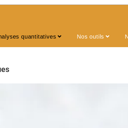
nalyses quantitatives
Nos outils
ues