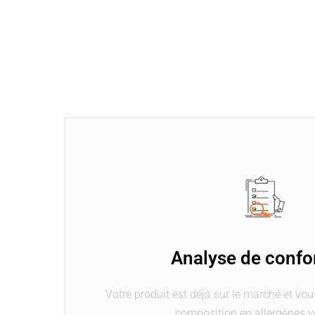
Analyse de confo
Votre produit est déjà sur le marché et vou
composition en allergènes vo