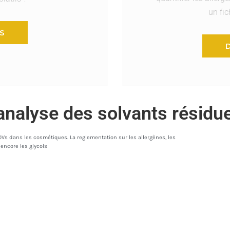
un fic
S
analyse des solvants résidu
s dans les cosmétiques. La reglementation sur les allergènes, les
encore les glycols